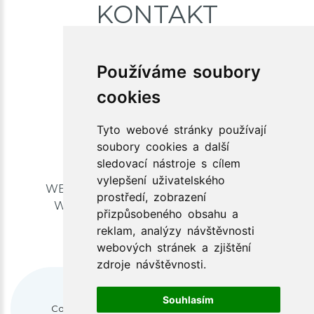
KONTAKT
+420 773 078 080
Používáme soubory
info@xlibris.cz
cookies
Tyto webové stránky používají
soubory cookies a další
sledovací nástroje s cílem
vylepšení uživatelského
WEBOVÉ STRÁNKY TISKOVÁ GRAFIKA
prostředí, zobrazení
WEBHOSTING SEO OPTIMALIZACE
přizpůsobeného obsahu a
reklam, analýzy návštěvnosti
webových stránek a zjištění
zdroje návštěvnosti.
Obchodní podmínky
|
GDPR
Souhlasím
Copyright ©
2026
Xlibris s.r.o.
Všechna práva