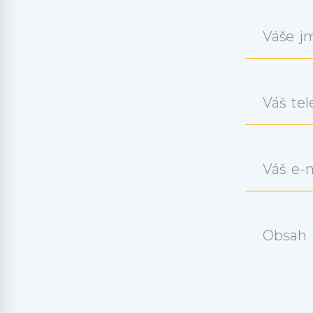
Váše j
Váš tel
Váš e-
Obsah 