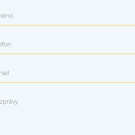
méno
efon
mail
zprávy