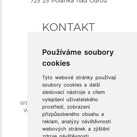
725 25 Polanka nad Odrou
KONTAKT
+420 773 078 080
Používáme soubory
info@xlibris.cz
cookies
Tyto webové stránky používají
soubory cookies a další
sledovací nástroje s cílem
vylepšení uživatelského
WEBOVÉ STRÁNKY TISKOVÁ GRAFIKA
prostředí, zobrazení
WEBHOSTING SEO OPTIMALIZACE
přizpůsobeného obsahu a
reklam, analýzy návštěvnosti
webových stránek a zjištění
zdroje návštěvnosti.