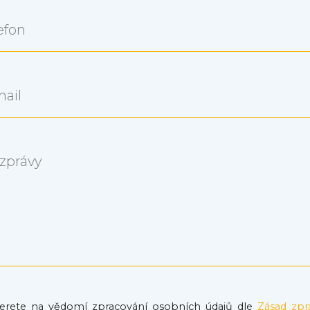
efon
mail
zprávy
erete na vědomí zpracování osobních údajů dle
Zásad zpr