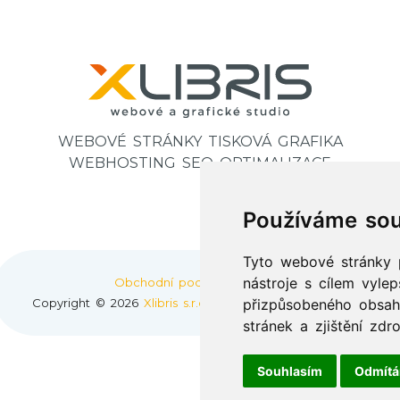
WEBOVÉ STRÁNKY TISKOVÁ GRAFIKA
WEBHOSTING SEO OPTIMALIZACE
Používáme sou
Tyto webové stránky p
nástroje s cílem vylep
Obchodní podmínky
|
GDPR
Copyright ©
2026
Xlibris s.r.o.
Všechna práva vyhrazena.
přizpůsobeného obsah
stránek a zjištění zdro
Souhlasím
Odmít