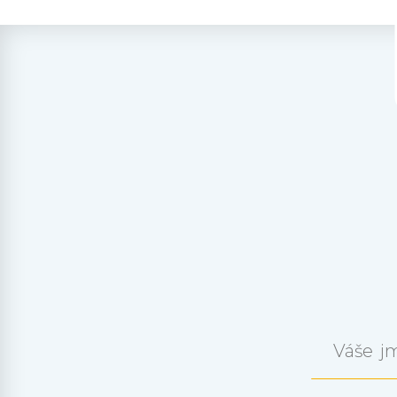
Váše j